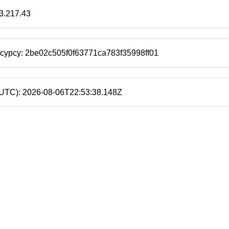
3.217.43
есурсу:
2be02c505f0f63771ca783f35998ff01
(UTC):
2026-08-06T22:53:38.148Z