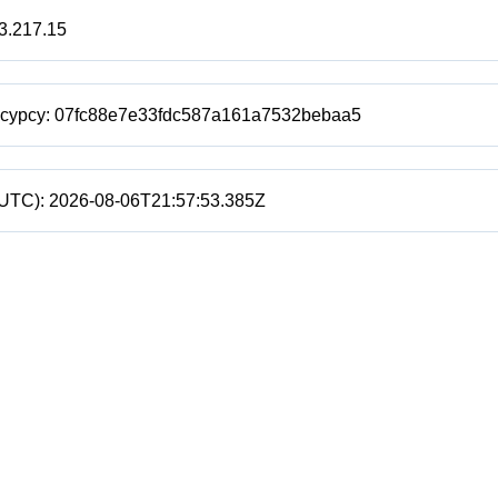
3.217.15
есурсу:
07fc88e7e33fdc587a161a7532bebaa5
(UTC):
2026-08-06T21:57:53.385Z