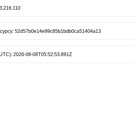
3.216.110
есурсу:
52d57b0e14e99c85b1bdb0ca51404a13
(UTC):
2026-08-08T05:52:53.891Z