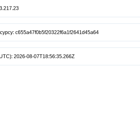
3.217.23
есурсу:
c655a47f0b5f20322f6a1f2641d45a64
(UTC):
2026-08-07T18:56:35.266Z