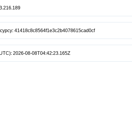
3.216.189
есурсу:
41418c8c8564f1e3c2b4078615cad0cf
(UTC):
2026-08-08T04:42:23.165Z