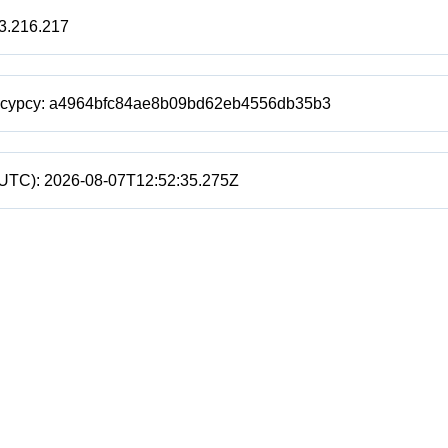
3.216.217
есурсу:
a4964bfc84ae8b09bd62eb4556db35b3
(UTC):
2026-08-07T12:52:35.275Z