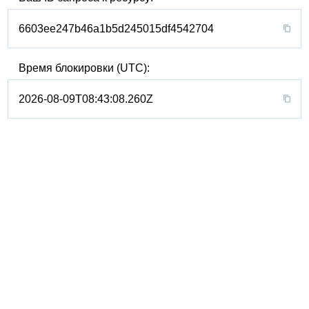
6603ee247b46a1b5d245015df4542704
Время блокировки (UTC):
2026-08-09T08:43:08.260Z