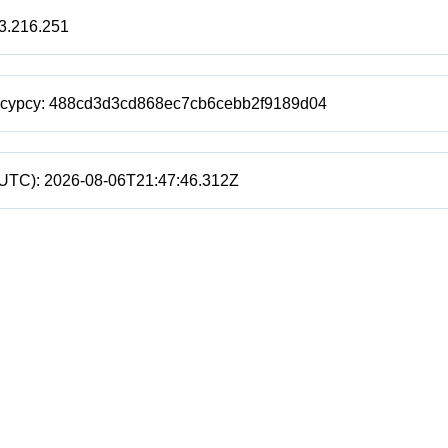
3.216.251
есурсу:
488cd3d3cd868ec7cb6cebb2f9189d04
(UTC):
2026-08-06T21:47:46.312Z