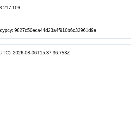
3.217.106
есурсу:
9827c50eca44d23a4f910b6c32961d9e
(UTC):
2026-08-06T15:37:36.753Z