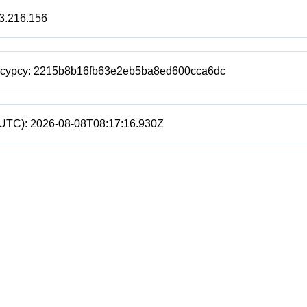
3.216.156
есурсу:
2215b8b16fb63e2eb5ba8ed600cca6dc
(UTC):
2026-08-08T08:17:16.930Z