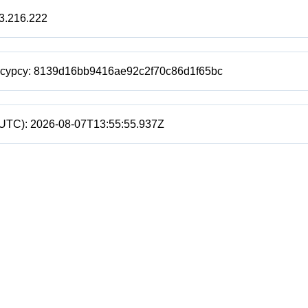
3.216.222
есурсу:
8139d16bb9416ae92c2f70c86d1f65bc
(UTC):
2026-08-07T13:55:55.937Z