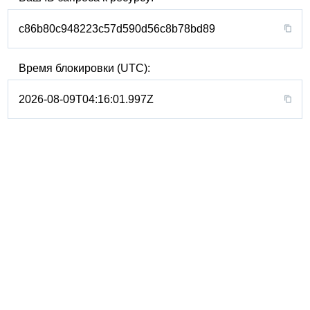
c86b80c948223c57d590d56c8b78bd89
Время блокировки (UTC):
2026-08-09T04:16:01.997Z