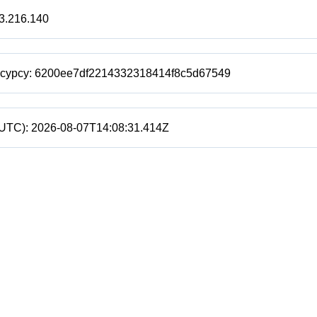
3.216.140
есурсу:
6200ee7df2214332318414f8c5d67549
(UTC):
2026-08-07T14:08:31.414Z