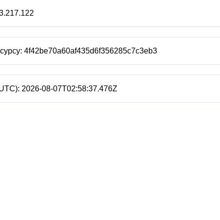
3.217.122
есурсу:
4f42be70a60af435d6f356285c7c3eb3
(UTC):
2026-08-07T02:58:37.476Z