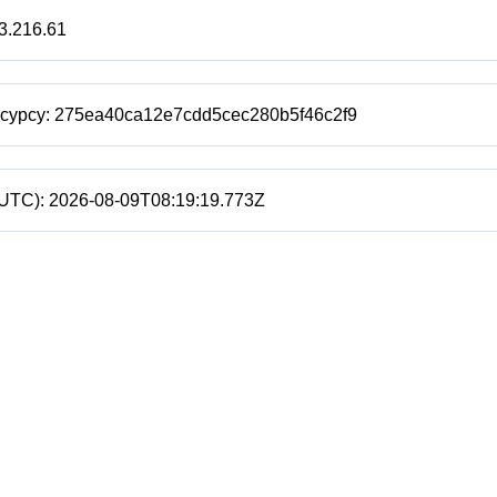
3.216.61
есурсу:
275ea40ca12e7cdd5cec280b5f46c2f9
(UTC):
2026-08-09T08:19:19.773Z