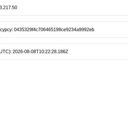
3.217.50
есурсу:
0435329f4c706465198ce9234a9992eb
(UTC):
2026-08-08T10:22:28.186Z