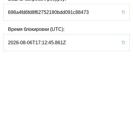
698a4fd6fd8f62752180bdd091c88473
Время блокировки (UTC):
2026-08-06T17:12:45.861Z