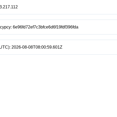
3.217.112
есурсу:
6e96fd72ef7c3bfce6d6f19fdf396fda
(UTC):
2026-08-08T08:00:59.601Z