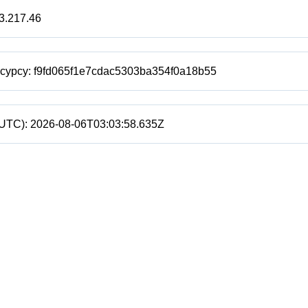
3.217.46
есурсу:
f9fd065f1e7cdac5303ba354f0a18b55
(UTC):
2026-08-06T03:03:58.635Z