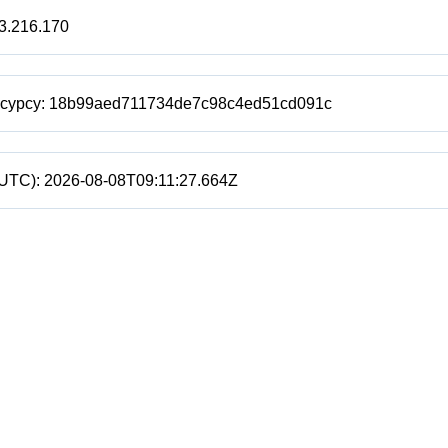
3.216.170
есурсу:
18b99aed711734de7c98c4ed51cd091c
(UTC):
2026-08-08T09:11:27.664Z