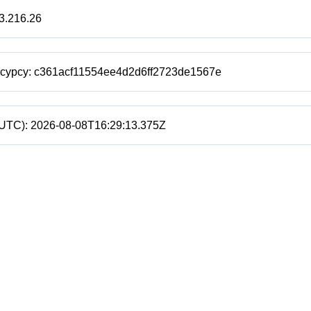
3.216.26
есурсу:
c361acf11554ee4d2d6ff2723de1567e
(UTC):
2026-08-08T16:29:13.375Z