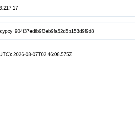
3.217.17
есурсу:
904f37edfb9f3eb9fa52d5b153d9f9d8
(UTC):
2026-08-07T02:46:08.575Z