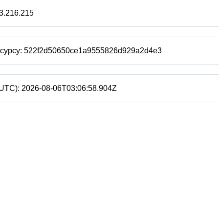
3.216.215
есурсу:
522f2d50650ce1a9555826d929a2d4e3
(UTC):
2026-08-06T03:06:58.904Z