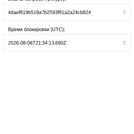
4daef819b519a7b2593f91a2a24cb824
Время блокировки (UTC):
2026-08-06T21:34:13.690Z