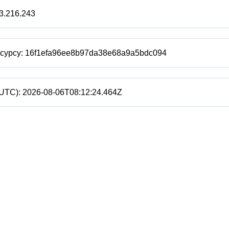
3.216.243
есурсу:
16f1efa96ee8b97da38e68a9a5bdc094
(UTC):
2026-08-06T08:12:24.464Z