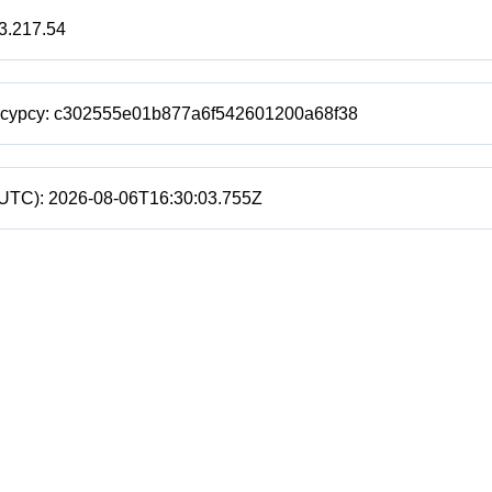
3.217.54
есурсу:
c302555e01b877a6f542601200a68f38
(UTC):
2026-08-06T16:30:03.755Z